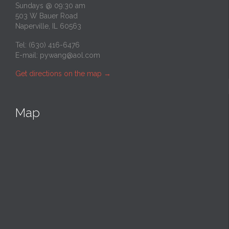
Sundays @ 09:30 am
503 W Bauer Road
Naperville, IL 60563
Tel: (630) 416-6476
E-mail:
pywang@aol.com
Get directions on the map
→
Map