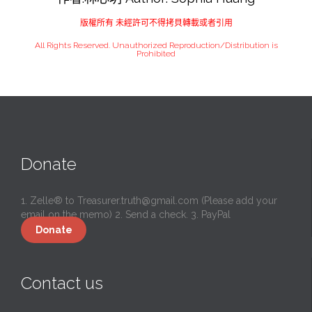
版權所有 未經許可不得拷貝轉載或者引用
All Rights Reserved. Unauthorized Reproduction/Distribution is
Prohibited
Donate
1. Zelle® to
Treasurer.truth@gmail.com
(Please add your
email on the memo) 2. Send a check. 3. PayPal
Donate
Contact us