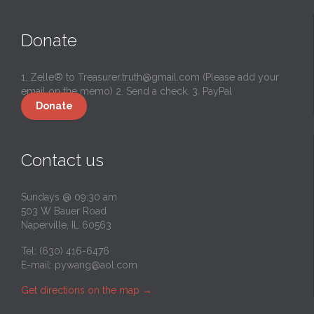
Donate
1. Zelle® to
Treasurer.truth@gmail.com
(Please add your
email on the memo) 2. Send a check. 3. PayPal
Donate
Contact us
Sundays @ 09:30 am
503 W Bauer Road
Naperville, IL 60563
Tel: (630) 416-6476
E-mail:
pywang@aol.com
Get directions on the map
→