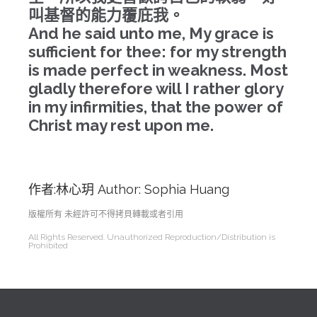
叫基督的能力覆庇我。
And he said unto me, My grace is
sufficient for thee: for my strength
is made perfect in weakness. Most
gladly therefore will I rather glory
in my infirmities, that the power of
Christ may rest upon me.
作者:林心玥 Author: Sophia Huang
版權所有 未經許可不得拷貝轉載或者引用
All Rights Reserved. Unauthorized Reproduction/Distribution is
Prohibited